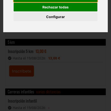
Rechazar todas
Nacidos en 2014 y anteriores.
Configurar
La carrera de 10km consiste en 2 vueltas al recorrido de
5Km.
5 km
Inscripción 5 km
13,00 €
Hasta el 19/08/2026
:
13,00 €
Inscríbete
Carreras infantiles
varias distancias
Inscripción infantil
Hasta el 19/08/2026
:
-