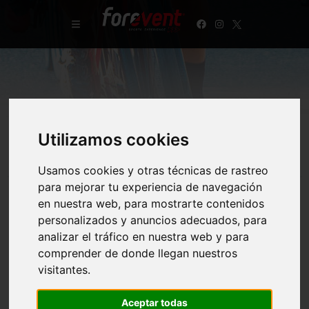
Utilizamos cookies
Toro Run San Sebastián de los Reyes 2026
Usamos cookies y otras técnicas de rastreo
para mejorar tu experiencia de navegación
en nuestra web, para mostrarte contenidos
personalizados y anuncios adecuados, para
10 km
analizar el tráfico en nuestra web y para
Inscripción 10 km
13,00 €
comprender de donde llegan nuestros
Hasta el 19/08/2026
:
13,00 €
visitantes.
Inscríbete
Aceptar todas