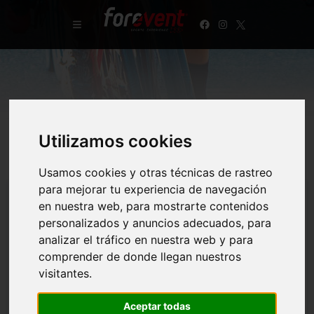
Utilizamos cookies
DEER TRAIL EL PARDO
Usamos cookies y otras técnicas de rastreo
para mejorar tu experiencia de navegación
en nuestra web, para mostrarte contenidos
Cross Popular Fiestas de El Pardo. Memorial Carlos Castillo
personalizados y anuncios adecuados, para
Evento propio.
analizar el tráfico en nuestra web y para
comprender de donde llegan nuestros
Desde Forevent organizamos el CROSS POPULAR de
visitantes.
las fiestas de El Pardo que ya llega a su VII Edición.
El ya conocido “DEER TRAIL EL PARDO” transcurre,
Aceptar todas