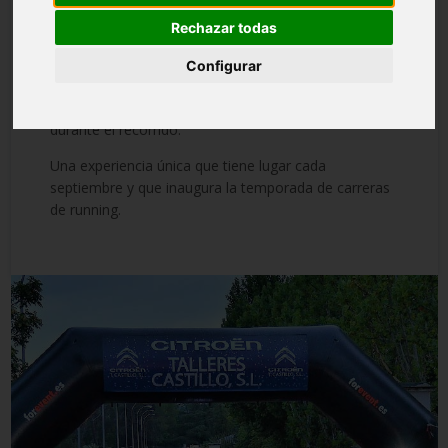
durante 12 kilometros, por un espacio inigualable
como es el Monte de El Pardo.
Rechazar todas
Un Trail que además tiene un encanto especial: se
Configurar
realiza durante la noche, por lo que los corredores
deben llevar un frontal que les permita iluminarse
durante el recorrido.
Una experiencia única que tiene lugar cada
septiembre y que inaugura la temporada de carreras
de running.